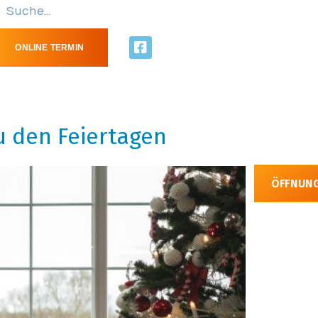
ONLINE TERMIN
u den Feiertagen
ÖFFNUNG