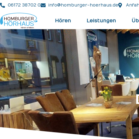
06172 38702 0
info@homburger-hoerhaus.de
Anfah
Hören
Leistungen
Üb