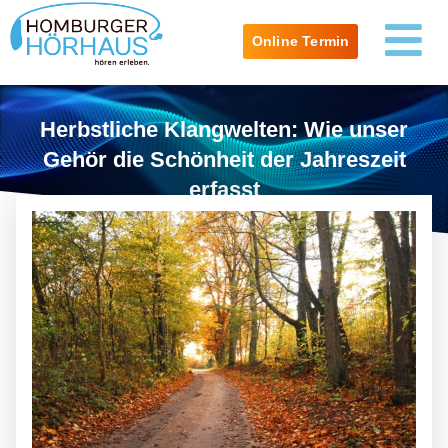
Online Termin
Herbstliche Klangwelten: Wie unser
Gehör die Schönheit der Jahreszeit
erfasst