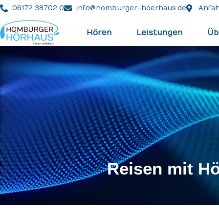
06172 38702 0
info@homburger-hoerhaus.de
Anfah
Hören
Leistungen
Üb
Reisen mit Hö