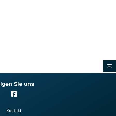
lgen Sie uns
ÖFFN
Kontakt