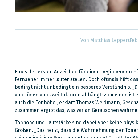
Von
Matthias Leppert
Feb
Eines der ersten Anzeichen für einen beginnenden Hör
Fernseher immer lauter stellen. Doch oftmals hilft da
bedingt nicht unbedingt ein besseres Verständnis. „
von Tönen von zwei Faktoren abhängt: zum einen ist 
auch die Tonhöhe“, erklärt Thomas Weidmann, Geschä
zusammen ergibt das, was wir an Geräuschen wahrn
Tonhöhe und Lautstärke sind dabei aber keine physik
Größen. „Das heißt, dass die Wahrnehmung der Töne
seinem individuellen Empfinden abhängt“, sagt der A