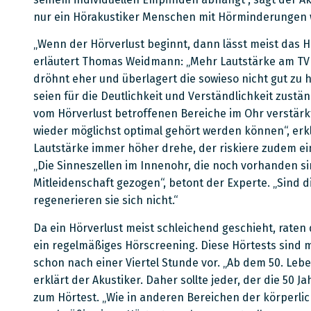
nur ein Hörakustiker Menschen mit Hörminderungen w
„Wenn der Hörverlust beginnt, dann lässt meist das 
erläutert Thomas Weidmann: „Mehr Lautstärke am TV v
dröhnt eher und überlagert die sowieso nicht gut zu
seien für die Deutlichkeit und Verständlichkeit zustä
vom Hörverlust betroffenen Bereiche im Ohr verstärkt
wieder möglichst optimal gehört werden können“, erk
Lautstärke immer höher drehe, der riskiere zudem ei
„Die Sinneszellen im Innenohr, die noch vorhanden si
Mitleidenschaft gezogen“, betont der Experte. „Sind d
regenerieren sie sich nicht.“
Da ein Hörverlust meist schleichend geschieht, raten
ein regelmäßiges Hörscreening. Diese Hörtests sind me
schon nach einer Viertel Stunde vor. „Ab dem 50. Leb
erklärt der Akustiker. Daher sollte jeder, der die 50 J
zum Hörtest. „Wie in anderen Bereichen der körperli