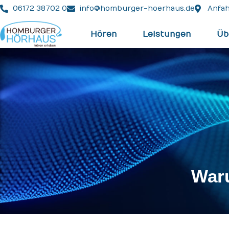
06172 38702 0
info@homburger-hoerhaus.de
Anfah
Hören
Leistungen
Üb
Waru