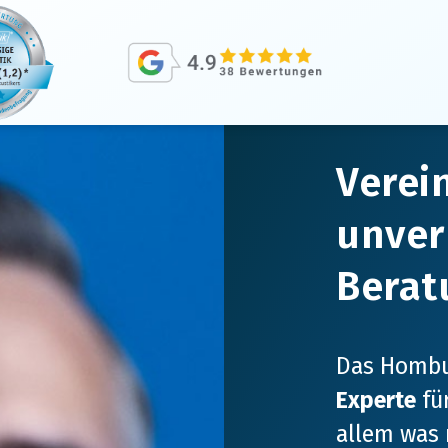
Verei
unver
Berat
Das Hombu
Experte
fü
allem was 