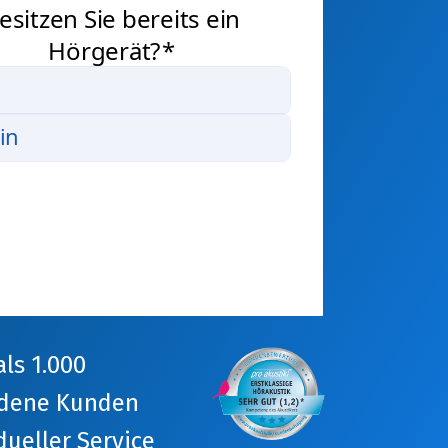
ls 1.000
edene Kunden
dueller Service