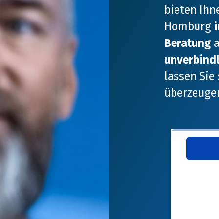
bieten Ihne
Homburg
Beratung
a
unverbind
lassen Sie
überzeuge