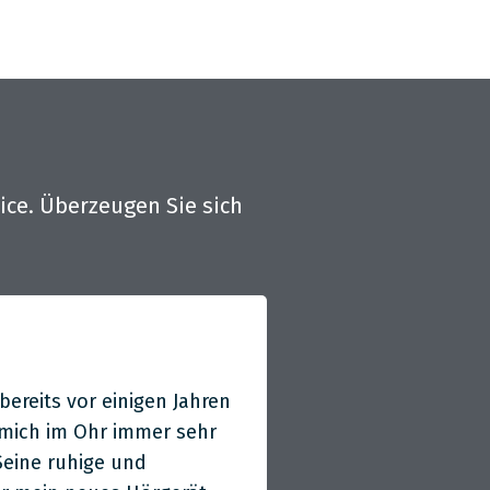
ce. Überzeugen Sie sich
N. H.





ereits vor einigen Jahren
Hervorragender Hör
 mich im Ohr immer sehr
auch bleiben!
Seine ruhige und