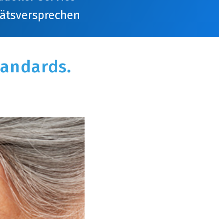
tätsversprechen
tandards.