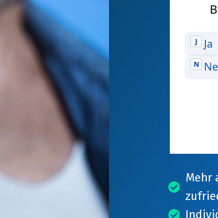
Mehr a
zufri
Indivi