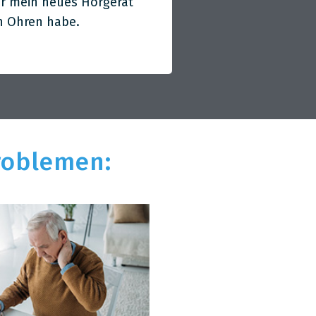
hr mein neues Hörgerät
en Ohren habe.
roblemen: