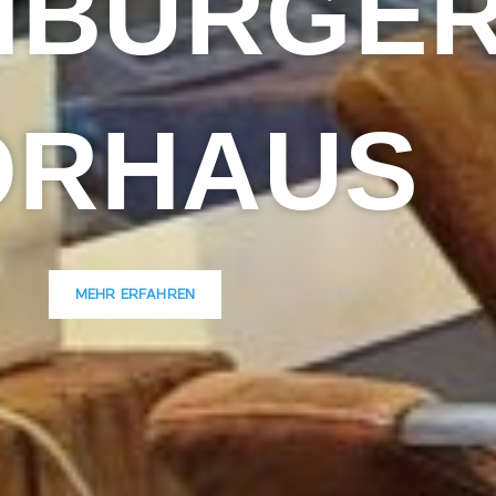
MBURGE
ÖRHAUS
MEHR ERFAHREN