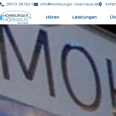
06172 38702 0
info@homburger-hoerhaus.de
Anfah
Hören
Leistungen
Üb