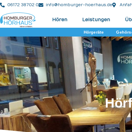
06172 38702 0
info@homburger-hoerhaus.de
Anfah
Hören
Leistungen
Üb
Hörgeräte
Gehörs
Hörf