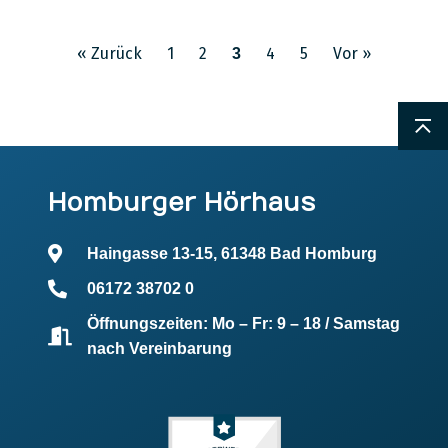
« Zurück
1
2
4
5
Vor »
3
Homburger Hörhaus
Haingasse 13-15, 61348 Bad Homburg
06172 38702 0
Öffnungszeiten: Mo – Fr: 9 – 18 / Samstag
nach Vereinbarung